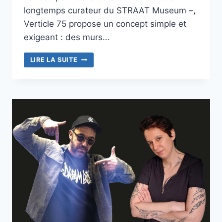
longtemps curateur du STRAAT Museum –,
Verticle 75 propose un concept simple et
exigeant : des murs…
JOACHIM
LIRE LA SUITE
ROMAIN
FAIT
LE
MUR
RUE
DU
CROISSANT