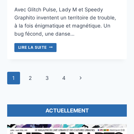
Avec Glitch Pulse, Lady M et Speedy
Graphito inventent un territoire de trouble,
à la fois énigmatique et magnétique. Un
bug fécond, une danse…
SPEEDY
LIRE LA SUITE
GRAPHITO
ET
LADY
M
Navigation
FONT
Page
1
2
3
4
VIBRER
de
suivante
LE
M.U.R
page
ORLÉANS
ACTUELLEMENT