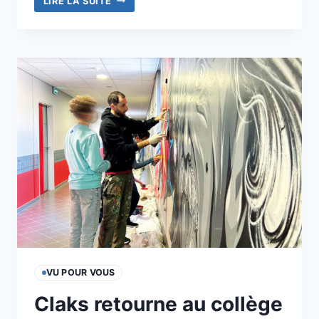
UNE
LIRE LA SUITE
ODE
À
LA
NATURE
SIGNÉE
MAHN
KLOIX
VU POUR VOUS
Claks retourne au collège