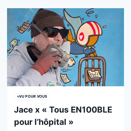
BATTANT
DE
L’ART
URBAIN
DE
SÃO
PAULO
VU POUR VOUS
Jace x « Tous EN100BLE
pour l’hôpital »