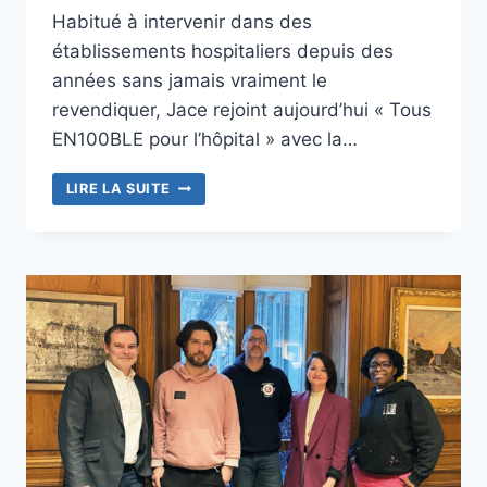
Habitué à intervenir dans des
établissements hospitaliers depuis des
années sans jamais vraiment le
revendiquer, Jace rejoint aujourd’hui « Tous
EN100BLE pour l’hôpital » avec la…
JACE
LIRE LA SUITE
X
« TOUS
EN100BLE
POUR
L’HÔPITAL »