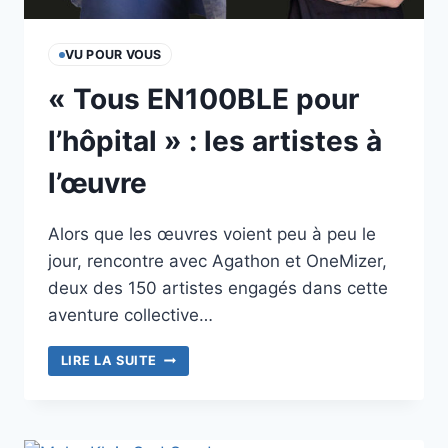
VU POUR VOUS
« Tous EN100BLE pour
l’hôpital » : les artistes à
l’œuvre
Alors que les œuvres voient peu à peu le
jour, rencontre avec Agathon et OneMizer,
deux des 150 artistes engagés dans cette
aventure collective…
« TOUS
LIRE LA SUITE
EN100BLE
POUR
L’HÔPITAL »
: LES