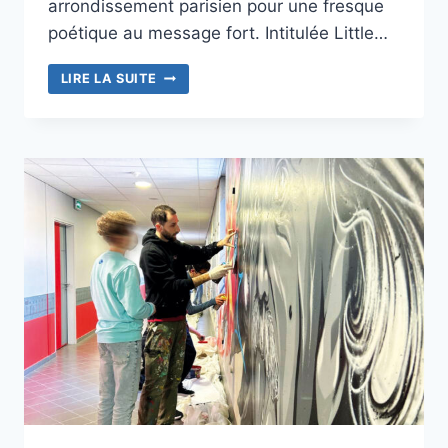
arrondissement parisien pour une fresque
poétique au message fort. Intitulée Little…
UNE
LIRE LA SUITE
ODE
À
LA
NATURE
SIGNÉE
MAHN
KLOIX