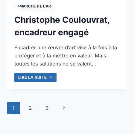
MARCHÉ DE L'ART
Christophe Coulouvrat,
encadreur engagé
Encadrer une œuvre d’art vise à la fois à la
protéger et à la mettre en valeur. Mais
toutes les solutions ne se valent…
CHRISTOPHE
LIRE LA SUITE
COULOUVRAT,
ENCADREUR
ENGAGÉ
Navigation
Page
1
2
3
de
suivante
page