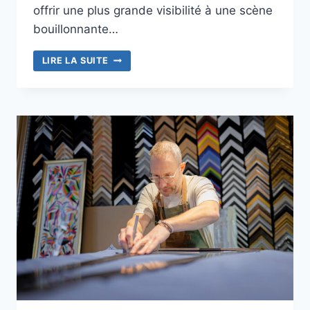
offrir une plus grande visibilité à une scène
bouillonnante…
GRÉGORY
LIRE LA SUITE
SLINN
SUR
TOUS
LES
FRONTS
AVEC
URBANEEZ