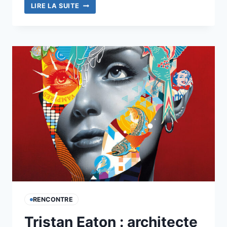
À
LIRE LA SUITE
BRISTOL,
LA
RUE
A
PRIS
LE
POUVOIR
RENCONTRE
Tristan Eaton : architecte