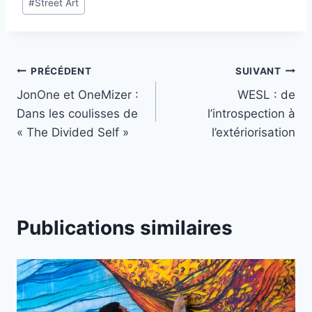
#
Street Art
la
publication :
Navigation
PRÉCÉDENT
SUIVANT
JonOne et OneMizer :
WESL : de
de
Dans les coulisses de
l’introspection à
l’article
« The Divided Self »
l’extériorisation
Publications similaires