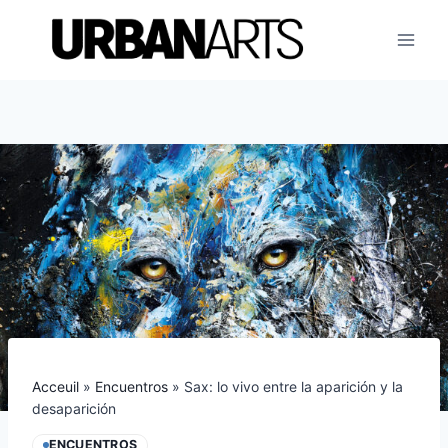
Saltar
al
contenido
Acceuil
»
Encuentros
»
Sax: lo vivo entre la aparición y la
desaparición
ENCUENTROS