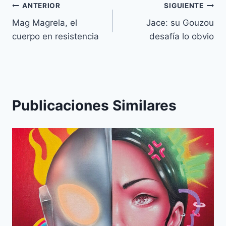
Navegación
ANTERIOR
SIGUIENTE
Mag Magrela, el
Jace: su Gouzou
de
cuerpo en resistencia
desafía lo obvio
entradas
Publicaciones Similares