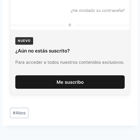
¿Ha olvidado su contraseña?
O
NUEVO
¿Aún no estás suscrito?
Para acceder a todos nuestros contenidos exclusivos.
Me suscribo
Etiquetas
#
Abos
de
la
entrada: