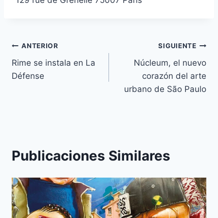
Navegación
ANTERIOR
SIGUIENTE
Rime se instala en La
Núcleum, el nuevo
de
Défense
corazón del arte
entradas
urbano de São Paulo
Publicaciones Similares